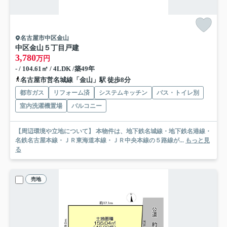
名古屋市中区金山
中区金山５丁目戸建
3,780
万円
- / 104.61㎡ / 4LDK /築49年
名古屋市営名城線「金山」駅 徒歩8分
都市ガス
リフォーム済
システムキッチン
バス・トイレ別
室内洗濯機置場
バルコニー
【周辺環境や立地について】 本物件は、地下鉄名城線・地下鉄名港線・
名鉄名古屋本線・ＪＲ東海道本線・ＪＲ中央本線の５路線が...
もっと見
る
売地