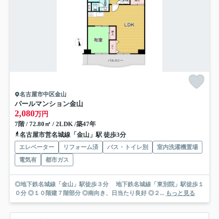
名古屋市中区金山
パールマンション金山
2,080
万円
7階 / 72.80㎡ / 2LDK /築47年
名古屋市営名城線「金山」駅 徒歩3分
エレベーター
リフォーム済
バス・トイレ別
室内洗濯機置場
電気有
都市ガス
◎地下鉄名城線「金山」駅徒歩３分 地下鉄名城線「東別院」駅徒歩１
０分 ◎１０階建７階部分 ◎南向き、日当たり良好 ◎２...
もっと見る