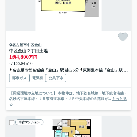
名古屋市中区金山
中区金山２丁目土地
1
4,800
億
万円
- / 155.04㎡ / -
名古屋市営名城線「金山」駅 徒歩5分
東海道本線「金山」駅 徒歩8分
都市ガス
電気有
公共下水
【周辺環境や立地について】 本物件は、地下鉄名城線・地下鉄名港線・
名鉄名古屋本線・ＪＲ東海道本線・ＪＲ中央本線の５路線が...
もっと見
る
中古マンション