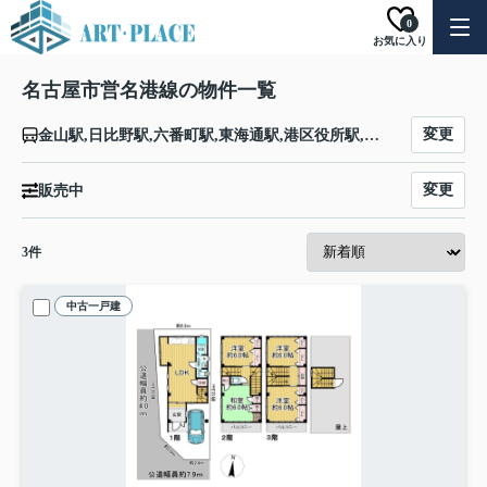
0
お気に入り
名古屋市営名港線の物件一覧
変更
金山駅,日比野駅,六番町駅,東海通駅,港区役所駅,築地口駅,名古屋港駅
変更
販売中
3
件
中古一戸建