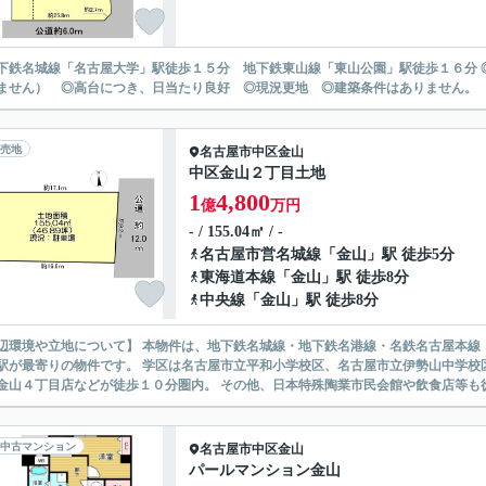
下鉄名城線「名古屋大学」駅徒歩１５分 地下鉄東山線「東山公園」駅徒歩１６分 
ません） ◎高台につき、日当たり良好 ◎現況更地 ◎建築条件はありません。
売地
名古屋市中区
金山
中区金山２丁目土地
1
4,800
億
万円
- / 155.04㎡ / -
名古屋市営名城線
「
金山
」駅 徒歩5分
東海道本線
「
金山
」駅 徒歩8分
中央線
「
金山
」駅 徒歩8分
辺環境や立地について】 本物件は、地下鉄名城線・地下鉄名港線・名鉄名古屋本線
駅が最寄りの物件です。 学区は名古屋市立平和小学校区、名古屋市立伊勢山中学校
金山４丁目店などが徒歩１０分圏内。 その他、日本特殊陶業市民会館や飲食店等も徒
中古マンション
名古屋市中区
金山
パールマンション金山