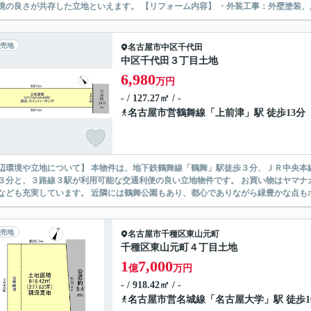
辺環境の良さが共存した立地といえます。 【リフォーム内容】 ・外装
売地
名古屋市中区
千代田
中区千代田３丁目土地
6,980
万円
- / 127.27㎡ / -
名古屋市営鶴舞線
「
上前津
」駅 徒歩13分
辺環境や立地について】 本物件は、地下鉄鶴舞線「鶴舞」駅徒歩３分、ＪＲ中央本
３分と、３路線３駅が利用可能な交通利便の良い立地物件です。 お買い物はヤマナ
売地
名古屋市千種区
東山元町
千種区東山元町４丁目土地
1
7,000
億
万円
- / 918.42㎡ / -
名古屋市営名城線
「
名古屋大学
」駅 徒歩1