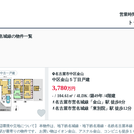
営業時間
ト
名城線の物件一覧
中古一戸建
名古屋市中区
金山
中区金山５丁目戸建
3,780
万円
- / 104.61㎡ / 4LDK /築49年 /4階建
名古屋市営名城線
「
金山
」駅 徒歩8分
名古屋市営名城線
「
東別院
」駅 徒歩12分
辺環境や立地について】 本物件は、地下鉄名城線・地下鉄名港線・名鉄名古屋本線
駅が最寄りの物件です。 お買い物はイオン金山、アスナル金山、コンビニも徒歩１