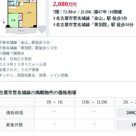
2,080
万円
7階 / 72.80㎡ / 2LDK /築47年 /10階建
名古屋市営名城線
「
金山
」駅 徒歩3分
名古屋市営名城線
「
東別院
」駅 徒歩10分
下鉄名城線「金山」駅徒歩３分
鉄名城線「東別院」駅徒歩１０分
０階建７階部分
向き、日当たり良好
０２３年１２月リフォーム済
室クロス、フロア張替
ッチン、洗面化粧台、浴室、トイレ交換
古屋市営名城線の掲載物件の価格相場
1R ～ 1K
1DK ～ 1LDK
2K ～ 
-
-
価格相場
208
-
-
募集件数
1