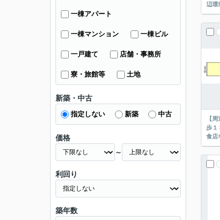
一棟アパート
一棟マンション
一棟ビル
一戸建て
店舗・事務所
寮・旅館等
土地
新築・中古
指定しない
新築
中古
【周
歩１
価格
～
利回り
築年数