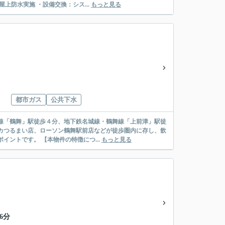
工事：外壁塗装、屋上防水実施 ・設備交換：シス...
もっと見る
都市ガス
公共下水
線「鶴舞」駅徒歩４分、地下鉄名城線・鶴舞線「上前津」駅徒
カつるまい店、ローソン鶴舞駅前店などが徒歩圏内に存し、飲
食店なども充実しています。 近隣には鶴舞公園もあり、都心でありながら緑豊かな点もポイントです。 【本物件の特徴につ...
もっと見る
6分