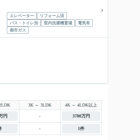
エレベーター
リフォーム済
バス・トイレ別
室内洗濯機置場
電気有
都市ガス
2LDK
3K ～ 3LDK
4K ～ 4LDK以上
0万円
-
3780万円
件
-
1件