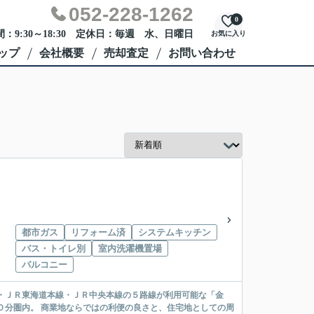
052-228-1262
0
：9:30～18:30 定休日：毎週 水、日曜日
お気に入り
ップ
会社概要
売却査定
お問い合わせ
都市ガス
リフォーム済
システムキッチン
バス・トイレ別
室内洗濯機置場
バルコニー
・ＪＲ東海道本線・ＪＲ中央本線の５路線が利用可能な「金
０分圏内。 商業地ならではの利便の良さと、住宅地としての周