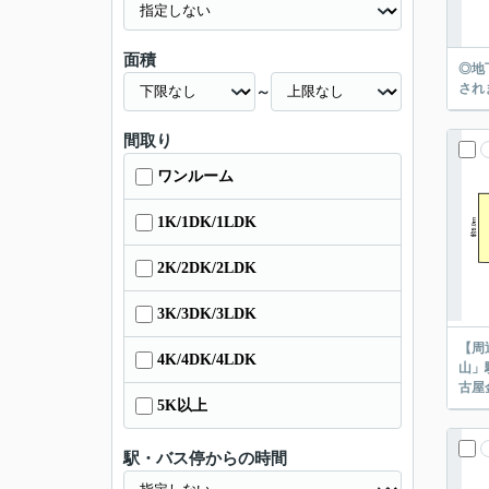
面積
◎地
され
～
間取り
ワンルーム
1K/1DK/1LDK
2K/2DK/2LDK
3K/3DK/3LDK
【周
4K/4DK/4LDK
山」
古屋
5K以上
駅・バス停からの時間