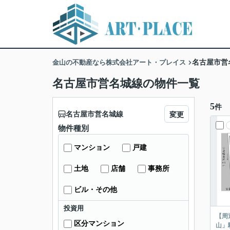
金山の不動産なら株式会社アート・プレイス
名古屋市営
名古屋市営名城線の物件一覧
5
件
名古屋市営名城線
変更
物件種別
マンション
戸建
土地
店舗
事務所
ビル・その他
投資用
【周
区分マンション
山」