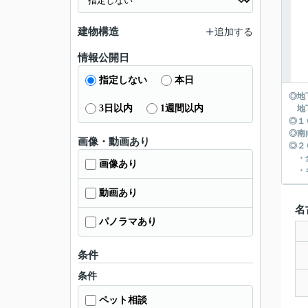
建物構造
追加する
情報公開日
指定しない
本日
◎地
3日以内
1週間以内
地下
◎１
◎南
画像・動画あり
◎２
・全
画像あり
・キ
動画あり
名
パノラマあり
条件
条件
ペット相談