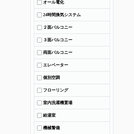
オール電化
24時間換気システム
２面バルコニー
３面バルコニー
両面バルコニー
エレベーター
個別空調
フローリング
室内洗濯機置場
給湯室
機械警備