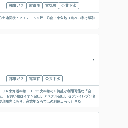
都市ガス
南道路
電気有
公共下水
◎土地面積：２７７．６９坪 ◎南・東角地（建ぺい率は緩和
都市ガス
電気有
公共下水
・ＪＲ東海道本線・ＪＲ中央本線の５路線が利用可能な「金
区。 お買い物はイオン金山、アスナル金山、セブンイレブン名
歩圏内にあり、商業地ならではの利便...
もっと見る