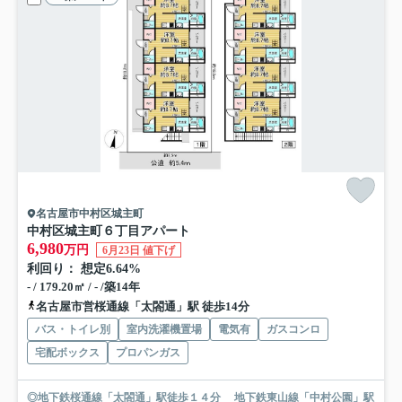
名古屋市中村区城主町
中村区城主町６丁目アパート
6,980
万円
6月23日 値下げ
利回り： 想定6.64%
- / 179.20㎡ / - /築14年
名古屋市営桜通線「太閤通」駅 徒歩14分
バス・トイレ別
室内洗濯機置場
電気有
ガスコンロ
宅配ボックス
プロパンガス
◎地下鉄桜通線「太閤通」駅徒歩１４分 地下鉄東山線「中村公園」駅