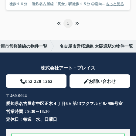
徒歩１６分 近鉄名古屋線「黄金」駅徒歩１５分 ◎南向...
もっと見る
1
古屋市営桜通線の物件一覧
名古屋市営桜通線 太閤通駅の物件一覧
株式会社アート・プレイス
052-228-1262
お問い合わせ
〒460-0024
愛知県名古屋市中区正木４丁目6-6 第13フクマルビル 906号室​
営業時間：
9:30～18:30
定休日：
毎週 水、日曜日