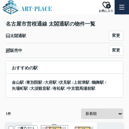
0
お気に入り
名古屋市営桜通線 太閤通駅の物件一覧
変更
太閤通駅
変更
販売中
おすすめの駅
金山駅
/
東別院駅
/
大府駅
/
伏見駅
/
上前津駅
/
鶴舞駅
/
矢場町駅
/
大須観音駅
/
有松駅
/
中京競馬場前駅
1
件
一棟アパート