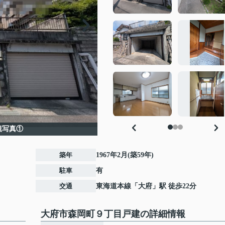
観写真①
築年
1967年2月(築59年)
駐車
有
交通
東海道本線
「
大府
」駅 徒歩22分
大府市森岡町９丁目戸建の詳細情報