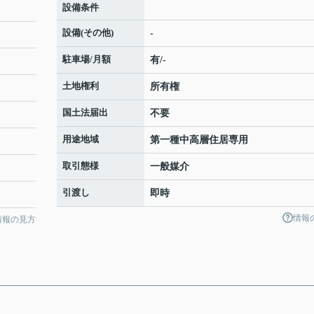
設備条件
設備(その他)
-
駐車場/月額
有/-
土地権利
所有権
国土法届出
不要
用途地域
第一種中高層住居専用
取引態様
一般媒介
引渡し
即時
情報
情報の見方