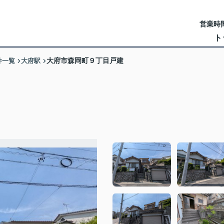
営業時間
ト
件一覧
大府駅
大府市森岡町９丁目戸建