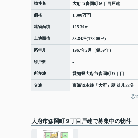
物件名
大府市森岡町９丁目戸建
価格
1,380万円
建物面積
125.30㎡
土地面積
53.84坪(178.00㎡)
築年月
1967年2月（築59年）
総戸数
-
所在地
愛知県
大府市
森岡町
９丁目
交通
東海道本線
「
大府
」駅 徒歩22分
大府市森岡町９丁目戸建で募集中の物件