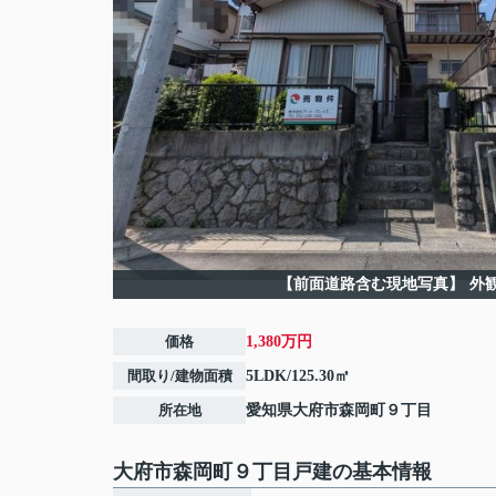
【前面道路含む現地写真】
外
価格
1,380万円
間取り/建物面積
5LDK/125.30㎡
所在地
愛知県
大府市
森岡町
９丁目
大府市森岡町９丁目戸建の基本情報