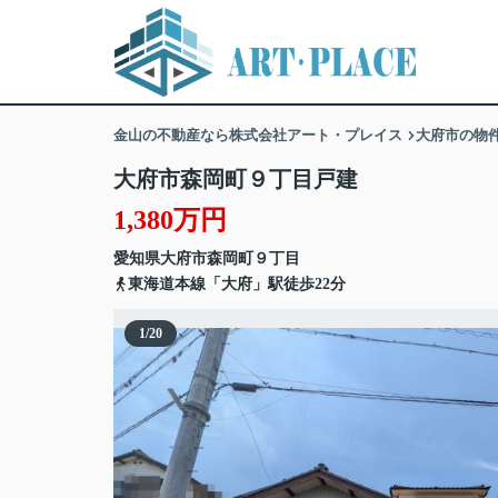
金山の不動産なら株式会社アート・プレイス
大府市の物
大府市森岡町９丁目戸建
1,380万円
愛知県
大府市
森岡町
９丁目
東海道本線「大府」駅徒歩22分
1
/
20