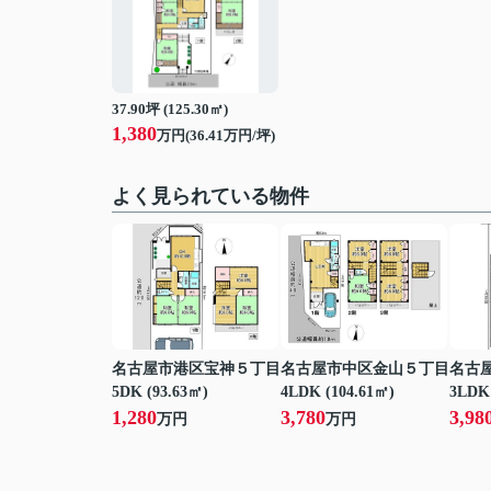
37.90坪 (125.30㎡)
1,380
万円(36.41万円/坪)
よく見られている物件
名古屋市港区宝神５丁目
名古屋市中区金山５丁目
名古
5DK (93.63㎡)
4LDK (104.61㎡)
3LDK 
1,280
3,780
3,98
万円
万円