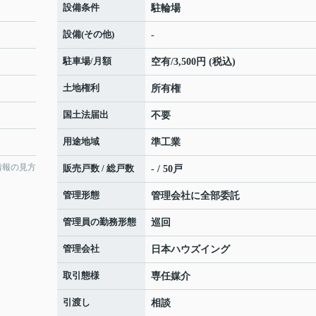
設備条件
駐輪場
設備(その他)
-
駐車場/月額
空有/3,500円 (税込)
土地権利
所有権
国土法届出
不要
用途地域
準工業
情報の見方
販売戸数 / 総戸数
- / 50戸
管理形態
管理会社に全部委託
管理員の勤務形態
巡回
管理会社
日本ハウズイング
取引態様
専任媒介
引渡し
相談