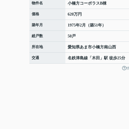
物件名
小橋方コーポラスB棟
価格
620万円
築年月
1975年2月（築51年）
総戸数
50戸
所在地
愛知県
あま市
小橋方
南山西
交通
名鉄津島線
「
木田
」駅 徒歩25分