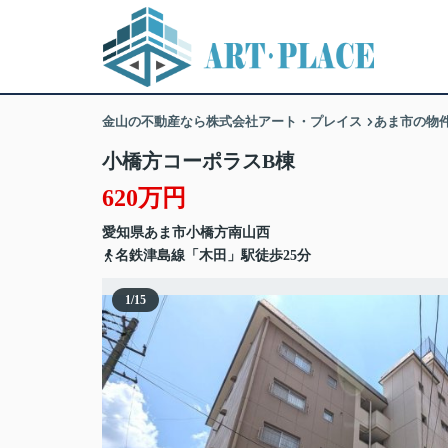
金山の不動産なら株式会社アート・プレイス
あま市の物
小橋方コーポラスB棟
620万円
愛知県
あま市
小橋方
南山西
名鉄津島線「木田」駅徒歩25分
1
/
15