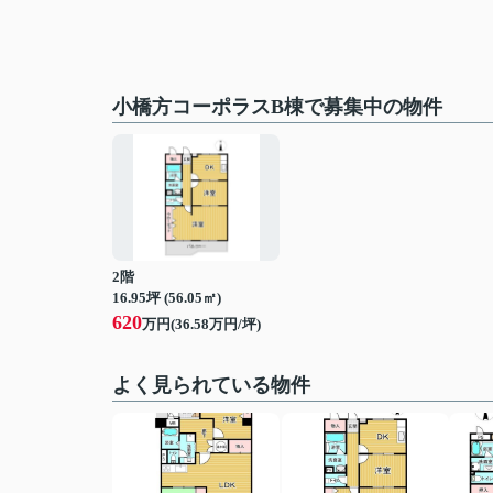
小橋方コーポラスB棟で募集中の物件
2階
16.95坪 (56.05㎡)
620
万円(36.58万円/坪)
よく見られている物件