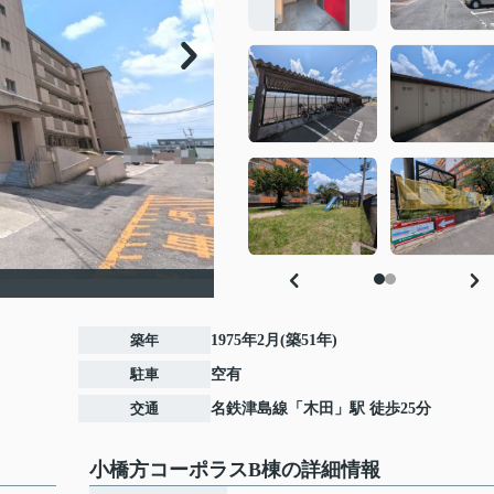
築年
1975年2月(築51年)
駐車
空有
交通
名鉄津島線
「
木田
」駅 徒歩25分
小橋方コーポラスB棟の詳細情報