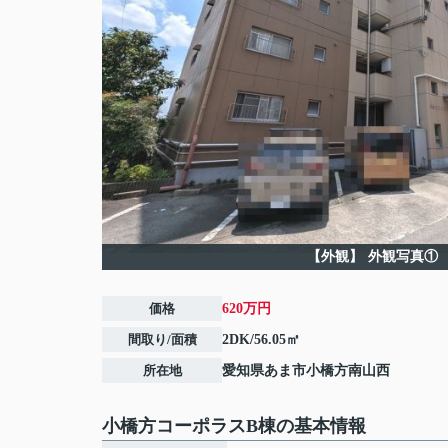
【外観】
外観写真①
価格
620万円
間取り/面積
2DK/56.05㎡
所在地
愛知県
あま市
小橋方
南山西
小橋方コーポラスB棟の基本情報