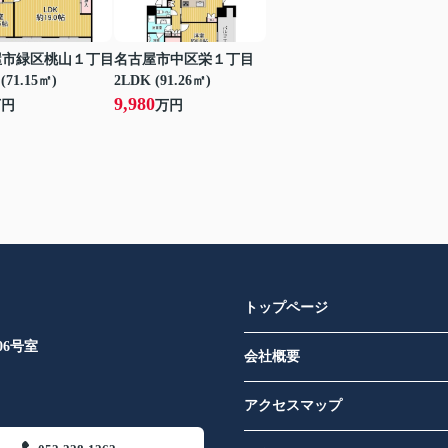
屋市緑区桃山１丁目
名古屋市中区栄１丁目
(71.15㎡)
2LDK (91.26㎡)
9,980
万円
万円
トップページ
6号室​
会社概要
アクセスマップ