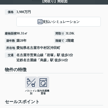
【間取り】間取図
3,980万円
価格
支払いシミュレーション
90.31㎡
3LDK
建物面積
間取り
築28年
2階建
築年数
階建て
愛知県
名古屋市中村区
沖田町
所在地
名古屋市営東山線
「
岩塚
」駅 徒歩3分
交通
近鉄名古屋線
「
烏森
」駅 徒歩14分
物件の特徴
バストイレ
室内洗濯機
別
置場
セールスポイント