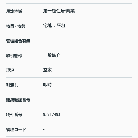
第一種住居/商業
用途地域
宅地 / 平坦
地目 / 地勢
-
管理組合有無
一般媒介
取引態様
空家
現況
即時
引渡し
-
建築確認番号
95717493
物件番号
-
管理コード