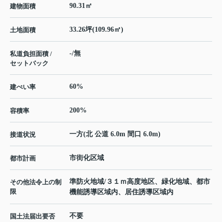
90.31㎡
建物面積
33.26坪(109.96㎡)
土地面積
-/無
私道負担面積 /
セットバック
60%
建ぺい率
200%
容積率
一方(北 公道 6.0m 間口 6.0m)
接道状況
市街化区域
都市計画
準防火地域/３１ｍ高度地区、緑化地域、都市
その他法令上の制
限
機能誘導区域内、居住誘導区域内
不要
国土法届出要否