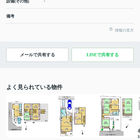
-
設備(その他)
備考
情報の見方
メールで共有する
LINEで共有する
よく見られている物件
3