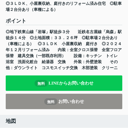
◎３ＬＤＫ、小屋裏収納、庭付きのリフォーム済み住宅 ◎駐車
場２台分あり（車種による）
ポイント
◎地下鉄東山線「岩塚」駅徒歩３分
近鉄名古屋線「烏森」駅
徒歩１４分
◎土地面積：３３．２６坪
◎駐車場２台分あり
（車種による）
◎３ＬＤＫ
小屋裏収納
庭付き
◎２０２４
年１２月リフォーム済み
内装：全室クロス張替
全室フロア
張替
建具交換（一部既存利用）
設備：キッチン
トイレ
浴室
洗面化粧台
給湯器
交換
外装：外壁塗装
その
他：ダウンライト
コスモスイッチ交換
木部塗装
クリーニ
LINEからお問い合わせ
無料
お問い合わせ
無料
地図