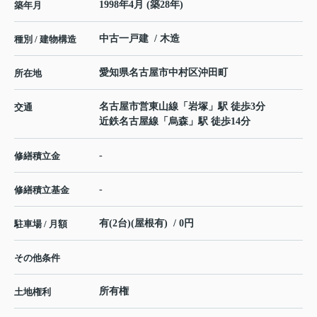
1998年4月 (築28年)
築年月
中古一戸建 / 木造
種別 / 建物構造
愛知県
名古屋市中村区
沖田町
所在地
名古屋市営東山線
「
岩塚
」駅 徒歩3分
交通
近鉄名古屋線
「
烏森
」駅 徒歩14分
-
修繕積立金
-
修繕積立基金
有(2台)(屋根有) / 0円
駐車場 / 月額
その他条件
所有権
土地権利