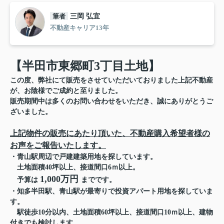
筆者
三岡 弘宜
不動産キャリア13年
【半田市東郷町3丁目土地】
この度、弊社にて販売をさせていただいておりました上記不動産
が、お陰様でご成約と至りました。
販売期間中は多くのお問い合わせをいただき、誠にありがとうご
ざいました。
上記物件の販売にあたり頂いた、不動産購入希望者様の
お声をご報告いたします。
・青山駅周辺で戸建建築用地を探しています。
土地面積40坪以上、接道間口6ｍ以上。
1,000万円
予算は
までです。
・知多半田駅、青山駅が最寄りで投資アパート用地
を探していま
す。
駅徒歩10分以内、土地面積60坪以上、接道間口10ｍ以上、建物
付きでも検討します。